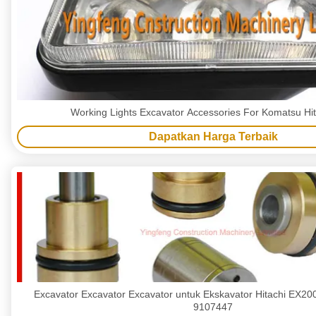
Working Light
Dapatkan Harga Terbaik
Excavator Excavator Excavator untuk Ekskavator Hitachi EX20
9107447